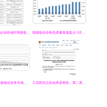
工信部注销28家企业跨地区增值电信业务经营许可证，规范第二类增值电信业务市场
我国电信业务高质量发展盘点 5月业务总量突破2万亿元，二类增值业务强劲增长129.1%
权威发布 全国增值电信业务市场发展情况报告（2017年7月）——聚焦第二类增值电信业务
工信部试点告知承诺审批，第二类增值电信业务准入再提速