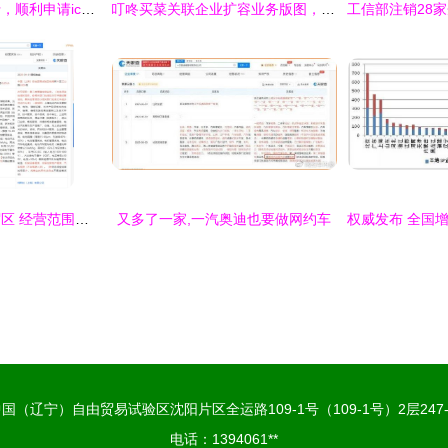
乐助贷合法合规前行，顺利申请icp增值电信业务经营许可证
叮咚买菜关联企业扩容业务版图，新增二类器械与电信业务许可证
特斯拉迁入上海自贸区 经营范围新增电信业务，布局未来智能出行
又多了一家,一汽奥迪也要做网约车
国（辽宁）自由贸易试验区沈阳片区全运路109-1号（109-1号）2层247-1
电话：1394061**